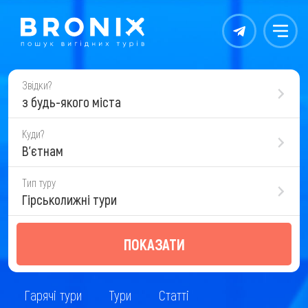
Контакты
Меню
Звідки?
з будь-якого міста
Куди?
В'єтнам
Тип туру
Гірськолижні тури
ПОКАЗАТИ
Гарячі тури
Тури
Статті