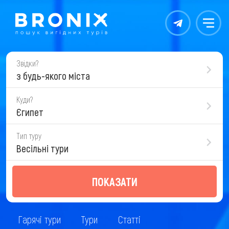
Контакты
Меню
Звідки?
з будь-якого міста
Куди?
Єгипет
Тип туру
Весільні тури
ПОКАЗАТИ
Гарячі тури
Тури
Статті