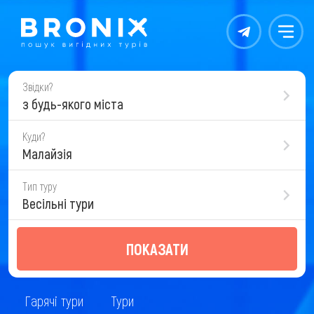
Контакты
Меню
Звідки?
з будь-якого міста
Куди?
Малайзія
Тип туру
Весільні тури
ПОКАЗАТИ
Гарячі тури
Тури