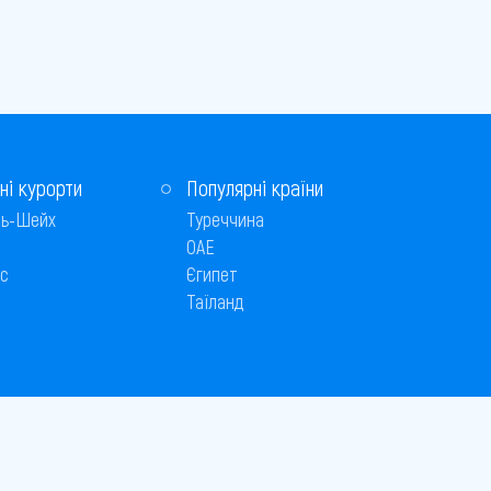
ні курорти
Популярні країни
ь-Шейх
Туреччина
ОАЕ
с
Єгипет
Таїланд