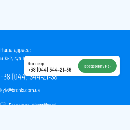
Наша адреса:
м. Київ, вул. Інститутська, 22/7, оф. 41
Наш номер:
Передзвоніть мені
+38 (044) 344-21-38
+38 (044) 344-21-38
kyiv@bronix.com.ua
Політика конфіденційності
Пользовательское соглашение
Публічна оферта
Карта сайту