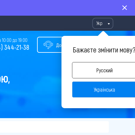
Укр
10:00 до 19:00
Допомога у виборі туру
) 344-21-38
Бажаєте змінити мову
Русский
ОЮ,
Українська