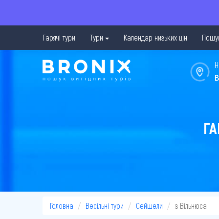
Гарячі тури
Тури
Календар низьких цін
Пошук
Н
в
ГА
Головна
Весільні тури
Сейшели
з Вільнюса