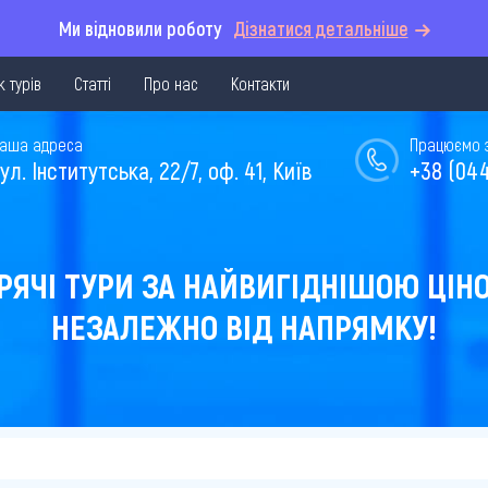
Ми відновили роботу
Дізнатися детальніше
 турів
Статті
Про нас
Контакти
аша адреса
Працюємо з 
ул. Інститутська, 22/7, оф. 41, Київ
+38 (044
РЯЧІ ТУРИ ЗА НАЙВИГІДНІШОЮ ЦІН
НЕЗАЛЕЖНО ВІД НАПРЯМКУ!