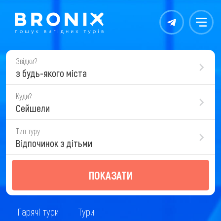
Контакты
Меню
Звідки?
з будь-якого міста
Куди?
Сейшели
Тип туру
Відпочинок з дітьми
ПОКАЗАТИ
Гарячі тури
Тури