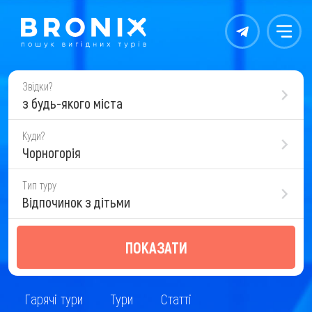
Контакты
Меню
Звідки?
з будь-якого міста
Куди?
Чорногорія
Тип туру
Відпочинок з дітьми
ПОКАЗАТИ
Гарячі тури
Тури
Статті