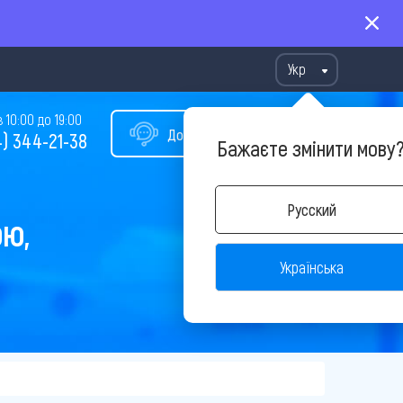
Укр
10:00 до 19:00
Допомога у виборі туру
) 344-21-38
Бажаєте змінити мову
Русский
ОЮ,
Українська