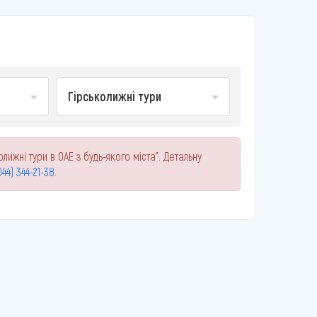
Гірськолижні тури
лижні тури в ОАЕ з будь-якого міста". Детальну
044) 344-21-38
.