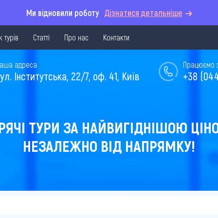
Ми відновили роботу
Дізнатися детальніше
 турів
Статті
Про нас
Контакти
аша адреса
Працюємо з 
ул. Інститутська, 22/7, оф. 41, Київ
+38 (044
РЯЧІ ТУРИ ЗА НАЙВИГІДНІШОЮ ЦІН
НЕЗАЛЕЖНО ВІД НАПРЯМКУ!