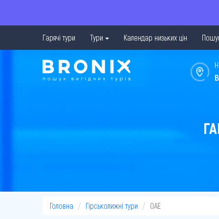
Гарячі тури
Тури
Календар низьких цін
Пошук
Н
в
ГА
Головна
Гірськолижні тури
ОАЕ