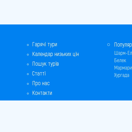
Гарячі тури
Популяр
Шарм-Ел
Календар низьких цін
Белек
Пошук турів
Мармари
Статті
Хургада
Про нас
Контакти
Бонусна програма
Відповіді на популярні питання