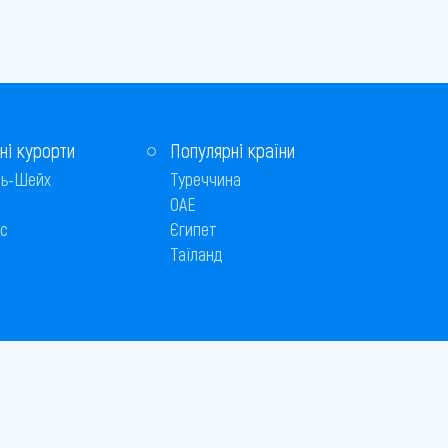
ні курорти
Популярні країни
ь-Шейх
Туреччина
ОАЕ
с
Єгипет
Таїланд