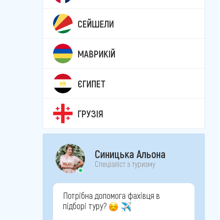
СЕЙШЕЛИ
МАВРИКІЙ
ЄГИПЕТ
ГРУЗІЯ
Синицька Альона
Спеціаліст з туризму
Потрібна допомога фахівця в
підборі туру?