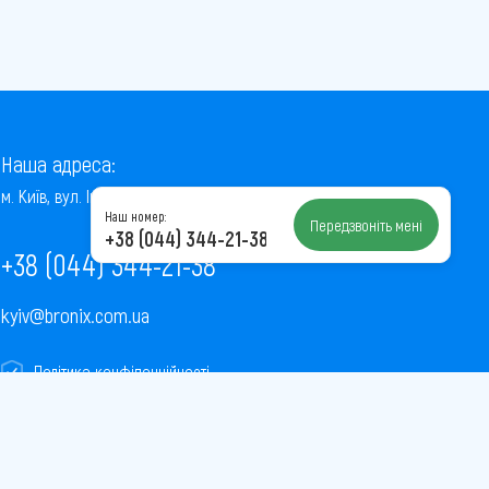
Наша адреса:
м. Київ, вул. Інститутська, 22/7, оф. 41
Наш номер:
Передзвоніть мені
+38 (044) 344-21-38
+38 (044) 344-21-38
kyiv@bronix.com.ua
Політика конфіденційності
Пользовательское соглашение
Публічна оферта
Карта сайту