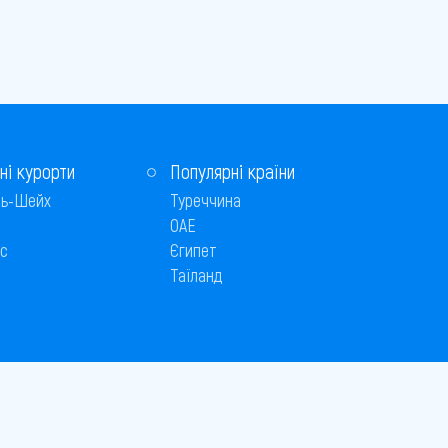
ні курорти
Популярні країни
ь-Шейх
Туреччина
ОАЕ
с
Єгипет
Таїланд