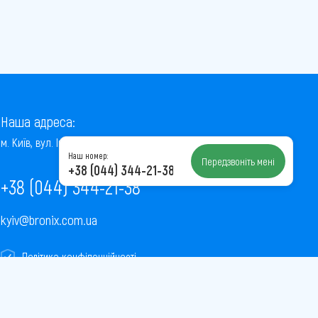
Наша адреса:
м. Київ, вул. Інститутська, 22/7, оф. 41
Наш номер:
Передзвоніть мені
+38 (044) 344-21-38
+38 (044) 344-21-38
kyiv@bronix.com.ua
Політика конфіденційності
Пользовательское соглашение
Публічна оферта
Карта сайту