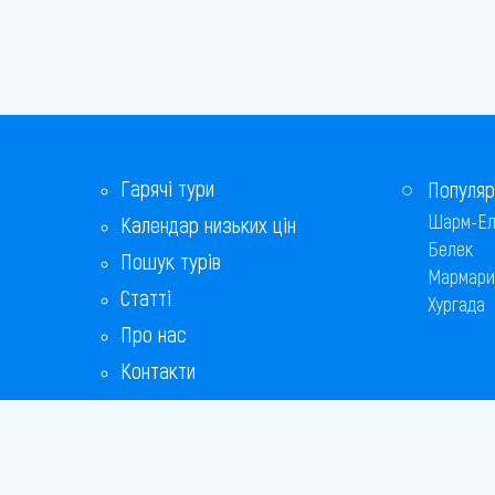
Гарячі тури
Популяр
Шарм-Ел
Календар низьких цін
Белек
Пошук турів
Мармари
Статті
Хургада
Про нас
Контакти
Бонусна програма
Відповіді на популярні питання