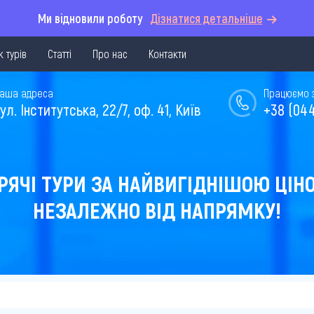
Ми відновили роботу
Дізнатися детальніше
 турів
Статті
Про нас
Контакти
аша адреса
Працюємо з 
ул. Інститутська, 22/7, оф. 41, Київ
+38 (044
РЯЧІ ТУРИ ЗА НАЙВИГІДНІШОЮ ЦІН
НЕЗАЛЕЖНО ВІД НАПРЯМКУ!