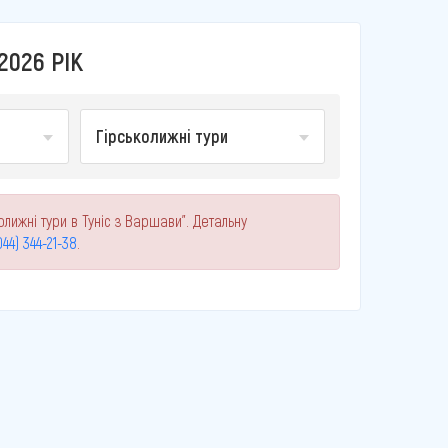
2026 РІК
Гірськолижні тури
лижні тури в Туніс з Варшави". Детальну
044) 344-21-38
.