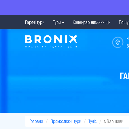
Гарячі тури
Тури
Календар низьких цін
Пошук
Н
в
ГА
Головна
Гірськолижні тури
Туніс
з Варшави