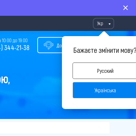
Укр
10:00 до 19:00
Допомога у виборі туру
) 344-21-38
Бажаєте змінити мову
Русский
ОЮ,
Українська