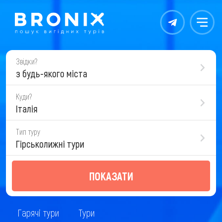
Контакты
Меню
Звідки?
з будь-якого міста
Куди?
Італія
Тип туру
Гірськолижні тури
ПОКАЗАТИ
Гарячі тури
Тури