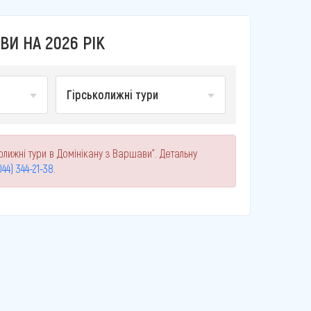
ВИ НА 2026 РІК
Гірськолижні тури
олижні тури в Домінікану з Варшави". Детальну
044) 344-21-38
.