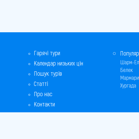
Гарячі тури
Популяр
Шарм-Ел
Календар низьких цін
Белек
Пошук турів
Мармари
Статті
Хургада
Про нас
Контакти
Бонусна програма
Відповіді на популярні питання