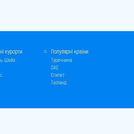
ні курорти
Популярні країни
ь-Шейх
Туреччина
ОАЕ
с
Єгипет
Таїланд