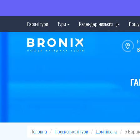
Гарячі тури
Тури
Календар низьких цін
Пошук
Н
в
ГА
Головна
Гірськолижні тури
Домінікана
з Варш