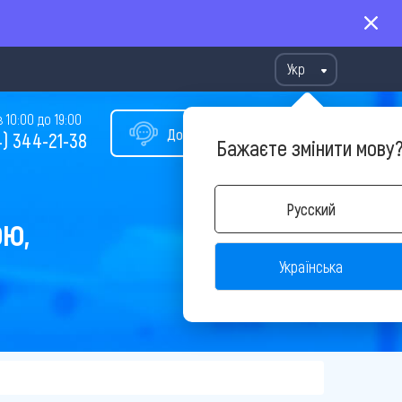
Укр
10:00 до 19:00
Допомога у виборі туру
) 344-21-38
Бажаєте змінити мову
Русский
ОЮ,
Українська