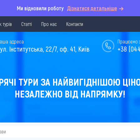
Ми відновили роботу
Дізнатися детальніше
 турів
Статті
Про нас
Контакти
аша адреса
Працюємо з 
ул. Інститутська, 22/7, оф. 41, Київ
+38 (044
РЯЧІ ТУРИ ЗА НАЙВИГІДНІШОЮ ЦІН
НЕЗАЛЕЖНО ВІД НАПРЯМКУ!
ави