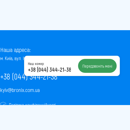
Наша адреса:
м. Київ, вул. Інститутська, 22/7, оф. 41
Наш номер:
Передзвоніть мені
+38 (044) 344-21-38
+38 (044) 344-21-38
kyiv@bronix.com.ua
Політика конфіденційності
Пользовательское соглашение
Публічна оферта
Карта сайту