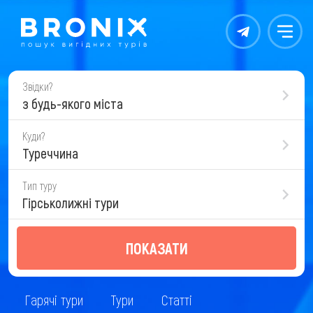
Контакты
Меню
Звідки?
з будь-якого міста
Куди?
Туреччина
Тип туру
Гірськолижні тури
ПОКАЗАТИ
Гарячі тури
Тури
Статті