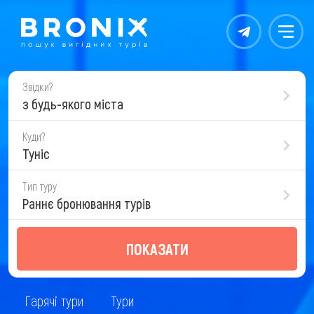
Контакты
Меню
Звідки?
з будь-якого міста
Куди?
Туніс
Тип туру
Раннє бронювання турів
ПОКАЗАТИ
Гарячі тури
Тури