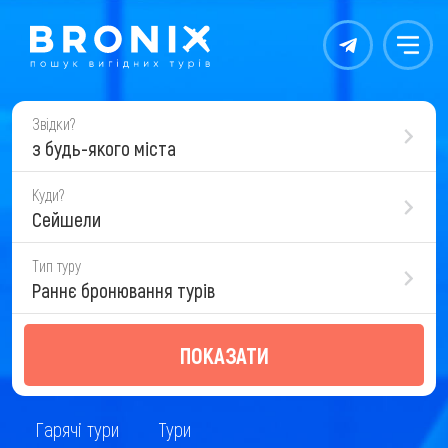
Контакты
Меню
Звідки?
з будь-якого міста
Куди?
Сейшели
Тип туру
Раннє бронювання турів
ПОКАЗАТИ
Гарячі тури
Тури