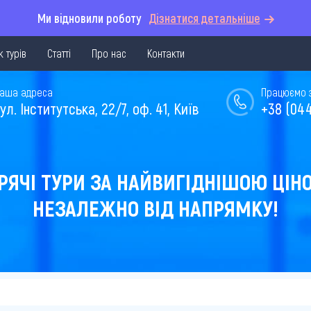
Ми відновили роботу
Дізнатися детальніше
 турів
Статті
Про нас
Контакти
аша адреса
Працюємо з 
ул. Інститутська, 22/7, оф. 41, Київ
+38 (044
РЯЧІ ТУРИ ЗА НАЙВИГІДНІШОЮ ЦІН
НЕЗАЛЕЖНО ВІД НАПРЯМКУ!