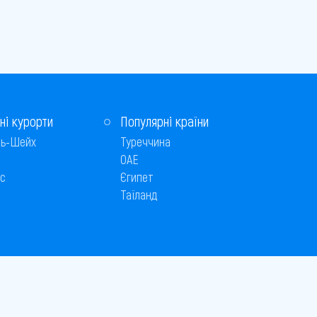
ні курорти
Популярні країни
ь-Шейх
Туреччина
ОАЕ
с
Єгипет
Таїланд