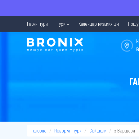
Гарячі тури
Тури
Календар низьких цін
Пошук
Н
в
ГА
Головна
Новорічні тури
Сейшели
з Варшави