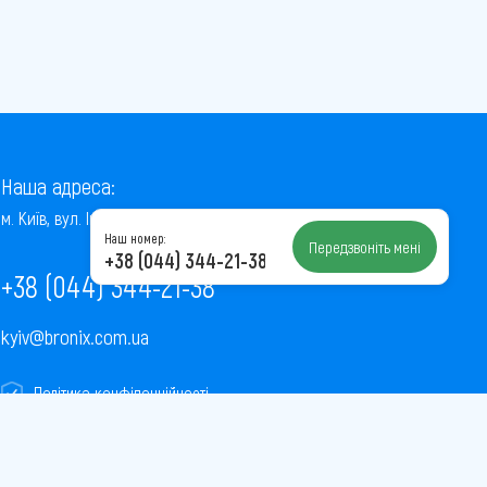
Наша адреса:
м. Київ, вул. Інститутська, 22/7, оф. 41
Наш номер:
Передзвоніть мені
+38 (044) 344-21-38
+38 (044) 344-21-38
kyiv@bronix.com.ua
Політика конфіденційності
Пользовательское соглашение
Публічна оферта
Карта сайту