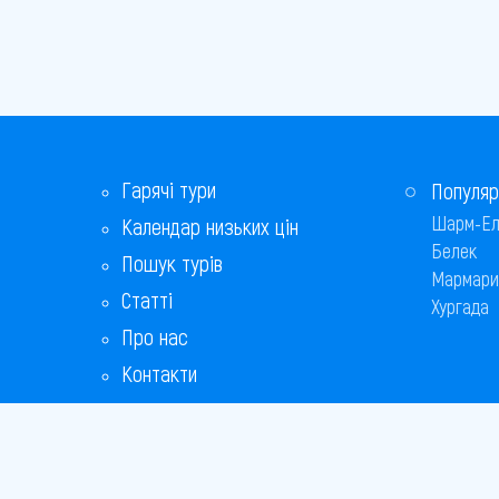
Гарячі тури
Популяр
Шарм-Ел
Календар низьких цін
Белек
Пошук турів
Мармари
Статті
Хургада
Про нас
Контакти
Бонусна програма
Відповіді на популярні питання