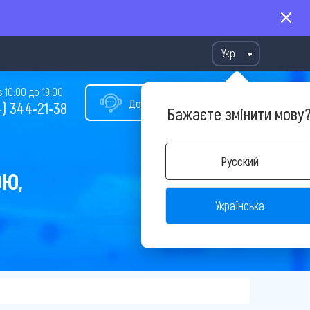
Укр
10:00 до 19:00
Допомога у виборі туру
) 344-21-38
Бажаєте змінити мову
Русский
ОЮ,
Українська