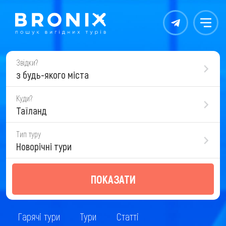
Контакты
Меню
Звідки?
з будь-якого міста
Куди?
Таїланд
Тип туру
Новорічні тури
ПОКАЗАТИ
Гарячі тури
Тури
Статті