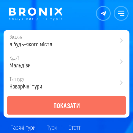
Контакты
Меню
Звідки?
з будь-якого міста
Куди?
Мальдіви
Тип туру
Новорічні тури
ПОКАЗАТИ
Гарячі тури
Тури
Статті