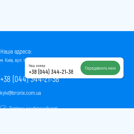
Наша адреса:
м. Київ, вул. Інститутська, 22/7, оф. 41
Наш номер:
Передзвоніть мені
+38 (044) 344-21-38
+38 (044) 344-21-38
kyiv@bronix.com.ua
Політика конфіденційності
Пользовательское соглашение
Публічна оферта
Карта сайту