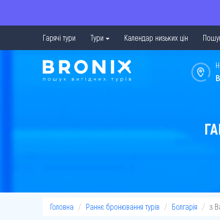
Гарячі тури
Тури
Календар низьких цін
Пошук
Н
в
ГА
Головна
Раннє бронювання турів
Болгарія
з 