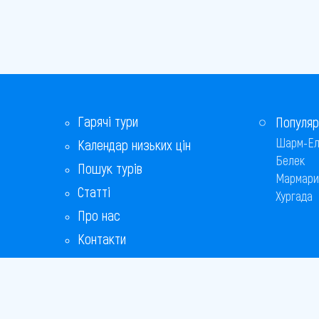
Гарячі тури
Популяр
Шарм-Ел
Календар низьких цін
Белек
Пошук турів
Мармари
Статті
Хургада
Про нас
Контакти
Бонусна програма
Відповіді на популярні питання