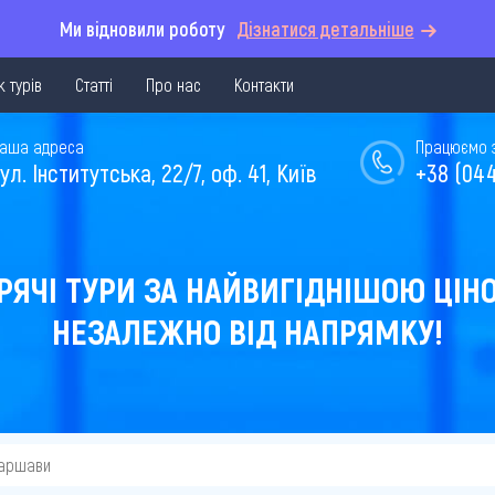
Ми відновили роботу
Дізнатися детальніше
 турів
Статті
Про нас
Контакти
аша адреса
Працюємо з 
ул. Інститутська, 22/7, оф. 41, Київ
+38 (044
РЯЧІ ТУРИ ЗА НАЙВИГІДНІШОЮ ЦІН
НЕЗАЛЕЖНО ВІД НАПРЯМКУ!
Варшави