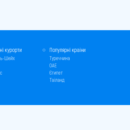
ні курорти
Популярні країни
ь-Шейх
Туреччина
ОАЕ
с
Єгипет
Таїланд