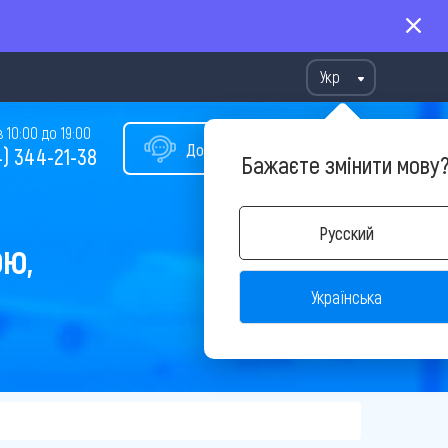
Укр
10:00 до 19:00
Допомога у виборі туру
) 344-21-38
Бажаєте змінити мову
Русский
ОЮ,
Українська