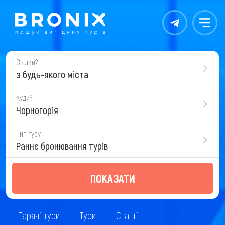
Контакты
Меню
Звідки?
з будь-якого міста
Куди?
Чорногорія
Тип туру
Раннє бронювання турів
ПОКАЗАТИ
Гарячі тури
Тури
Статті