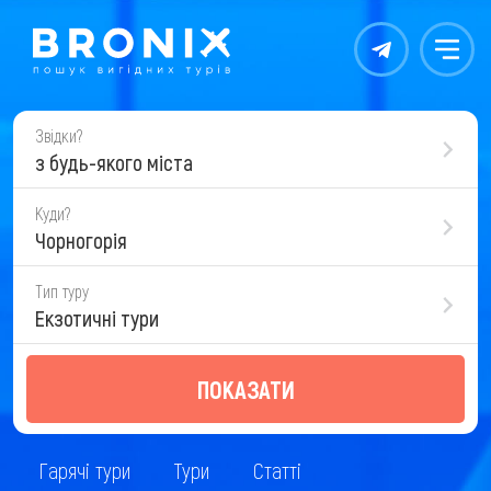
Контакты
Меню
Звідки?
з будь-якого міста
Куди?
Чорногорія
Тип туру
Екзотичні тури
ПОКАЗАТИ
Гарячі тури
Тури
Статті