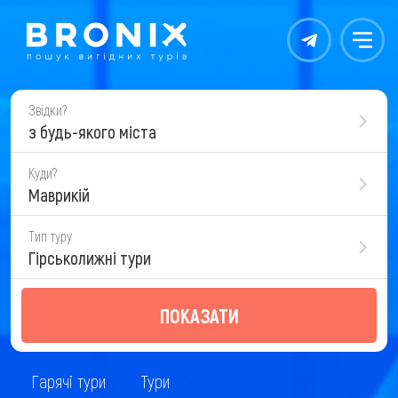
Контакты
Меню
Звідки?
з будь-якого міста
Куди?
Маврикій
Тип туру
Гірськолижні тури
ПОКАЗАТИ
Гарячі тури
Тури