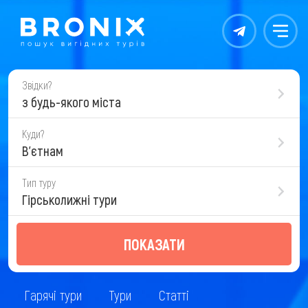
Контакты
Меню
Звідки?
з будь-якого міста
Куди?
В'єтнам
Тип туру
Гірськолижні тури
ПОКАЗАТИ
Гарячі тури
Тури
Статті