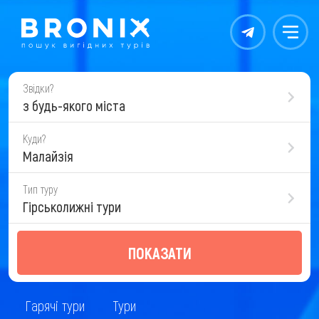
Контакты
Меню
Звідки?
з будь-якого міста
Куди?
Малайзія
Тип туру
Гірськолижні тури
ПОКАЗАТИ
Гарячі тури
Тури