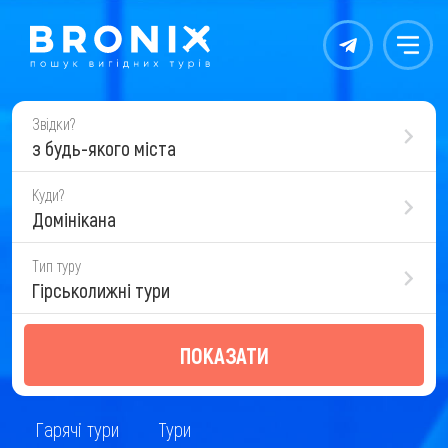
Контакты
Меню
Звідки?
з будь-якого міста
Куди?
Домінікана
Тип туру
Гірськолижні тури
ПОКАЗАТИ
Гарячі тури
Тури