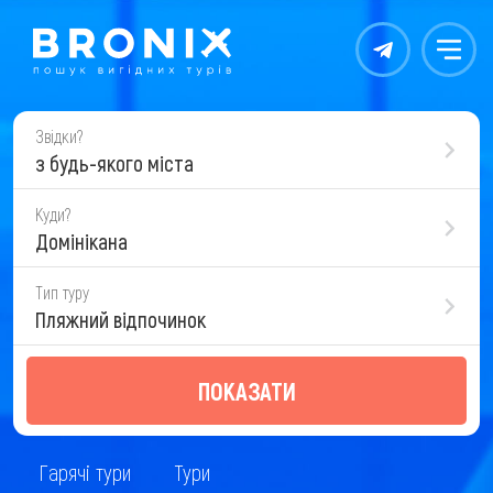
Контакты
Меню
Звідки?
з будь-якого міста
Куди?
Домінікана
Тип туру
Пляжний відпочинок
ПОКАЗАТИ
Гарячі тури
Тури