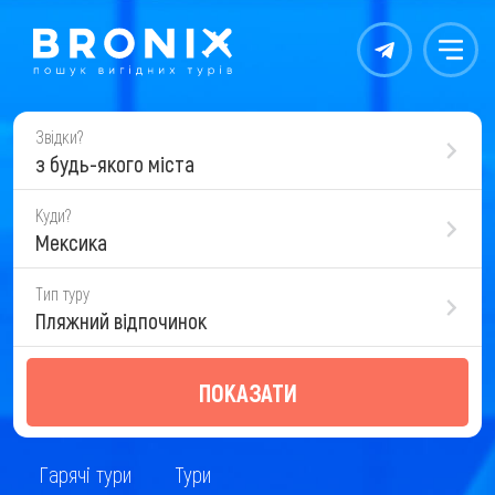
Контакты
Меню
Звідки?
з будь-якого міста
Куди?
Мексика
Тип туру
Пляжний відпочинок
ПОКАЗАТИ
Гарячі тури
Тури