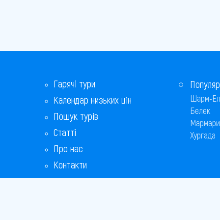
Гарячі тури
Популяр
Шарм-Ел
Календар низьких цін
Белек
Пошук турів
Мармари
Статті
Хургада
Про нас
Контакти
Бонусна програма
Відповіді на популярні питання