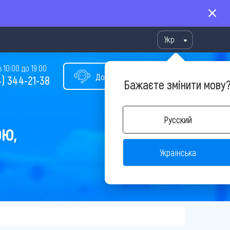
Укр
10:00 до 19:00
Допомога у виборі туру
) 344-21-38
Бажаєте змінити мову
Русский
ОЮ,
Українська