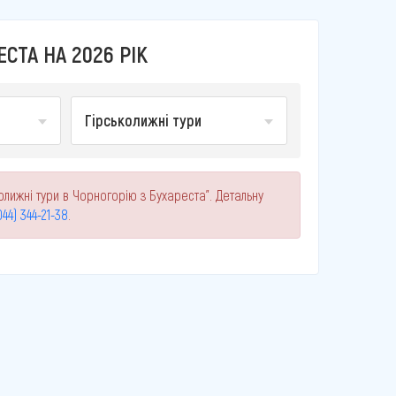
СТА НА 2026 РІК
Гірськолижні тури
олижні тури в Чорногорію з Бухареста". Детальну
044) 344-21-38
.