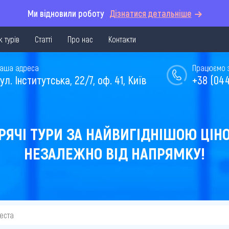
Ми відновили роботу
Дізнатися детальніше
 турів
Статті
Про нас
Контакти
аша адреса
Працюємо з 
ул. Інститутська, 22/7, оф. 41, Київ
+38 (044
РЯЧІ ТУРИ ЗА НАЙВИГІДНІШОЮ ЦІН
НЕЗАЛЕЖНО ВІД НАПРЯМКУ!
реста