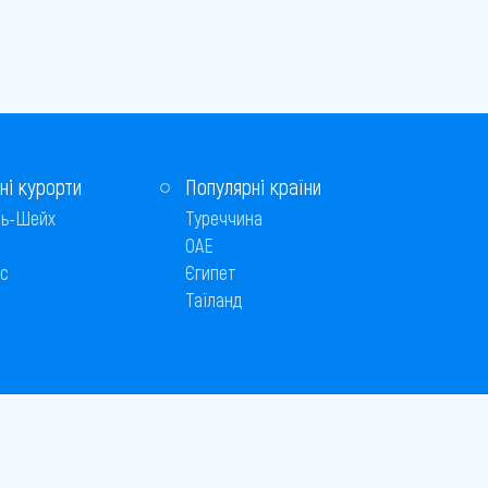
ні курорти
Популярні країни
ь-Шейх
Туреччина
ОАЕ
с
Єгипет
Таїланд