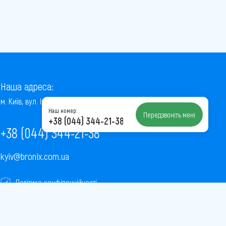
Наша адреса:
м. Київ, вул. Інститутська, 22/7, оф. 41
Наш номер:
Передзвоніть мені
+38 (044) 344-21-38
+38 (044) 344-21-38
kyiv@bronix.com.ua
Політика конфіденційності
Пользовательское соглашение
Публічна оферта
Карта сайту