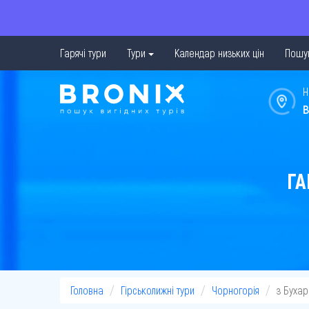
Гарячі тури
Тури
Календар низьких цін
Пошук
Н
в
ГА
Головна
Гірськолижні тури
Чорногорія
з Буха