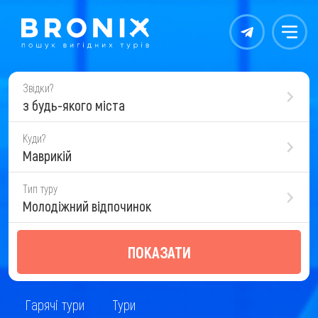
Контакты
Меню
Звідки?
з будь-якого міста
Куди?
Маврикій
Тип туру
Молодіжний відпочинок
ПОКАЗАТИ
Гарячі тури
Тури