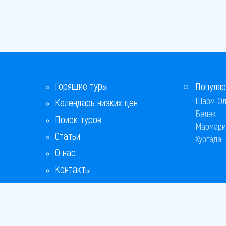
Горящие туры
Популяр
Шарм-Эл
Календарь низких цен
Белек
Поиск туров
Мармари
Статьи
Хургада
О нас
Контакты
Бонусная программа
Ответы на популярные вопросы