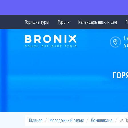
Горящие туры
Туры
Календарь низких цен
П
Н
у
ГОР
Главная
Молодежный отдых
Доминикана
из П