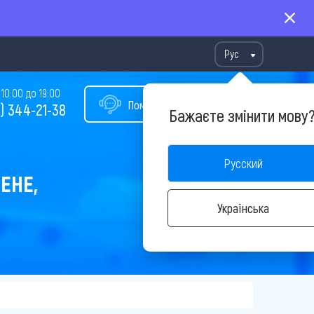
Рус
10:00 до 19:00
Помощь в подборе тура
) 344-21-38
Бажаєте змінити мову
Русский
ЕНЕ,
Українська