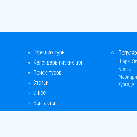
Горящие туры
Популяр
Шарм-Эл
Календарь низких цен
Белек
Поиск туров
Мармари
Статьи
Хургада
О нас
Контакты
Бонусная программа
Ответы на популярные вопросы