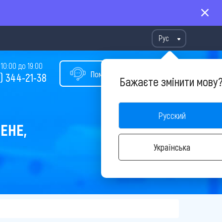
Рус
10:00 до 19:00
Помощь в подборе тура
) 344-21-38
Бажаєте змінити мову
Русский
ЕНЕ,
Українська