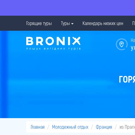
Горящие туры
Туры
Календарь низких цен
П
Н
у
ГОР
Главная
Молодежный отдых
Франция
из Праг