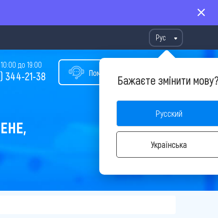
Рус
10:00 до 19:00
Помощь в подборе тура
) 344-21-38
Бажаєте змінити мову
Русский
ЕНЕ,
Українська