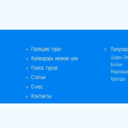
Горящие туры
Популяр
Шарм-Эл
Календарь низких цен
Белек
Поиск туров
Мармари
Статьи
Хургада
О нас
Контакты
Бонусная программа
Ответы на популярные вопросы