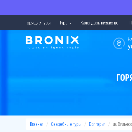
Горящие туры
Туры
Календарь низких цен
П
Н
у
ГОР
Главная
Свадебные туры
Болгария
из Вильню