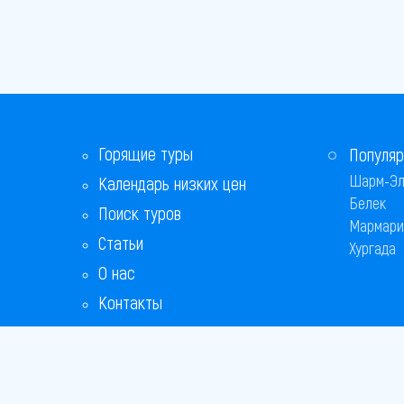
Горящие туры
Популяр
Шарм-Эл
Календарь низких цен
Белек
Поиск туров
Мармари
Статьи
Хургада
О нас
Контакты
Бонусная программа
Ответы на популярные вопросы