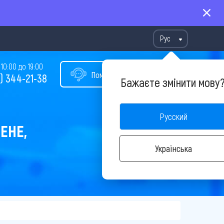
Рус
10:00 до 19:00
Помощь в подборе тура
) 344-21-38
Бажаєте змінити мову
Русский
ЕНЕ,
Українська