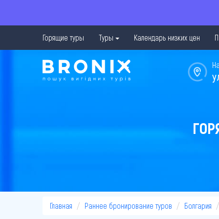
Горящие туры
Туры
Календарь низких цен
П
Н
у
ГОР
Главная
Раннее бронирование туров
Болгария