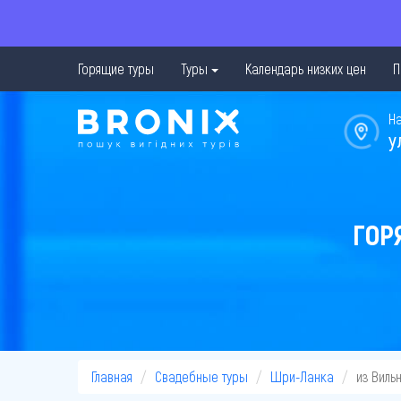
Горящие туры
Туры
Календарь низких цен
П
Н
у
ГОР
Главная
Свадебные туры
Шри-Ланка
из Виль