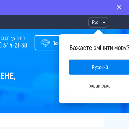
Рус
10:00 до 19:00
Помощь в подборе тура
) 344-21-38
Бажаєте змінити мову
Русский
ЕНЕ,
Українська