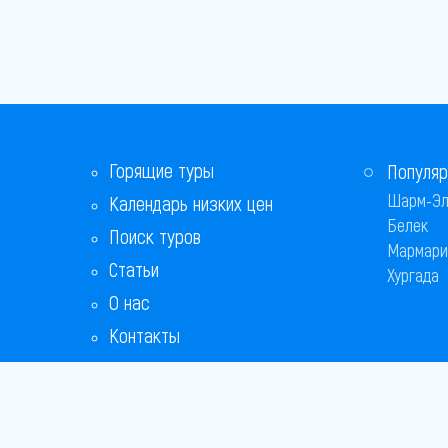
Горящие туры
Популяр
Шарм-Эл
Календарь низких цен
Белек
Поиск туров
Мармари
Статьи
Хургада
О нас
Контакты
Бонусная программа
Ответы на популярные вопросы