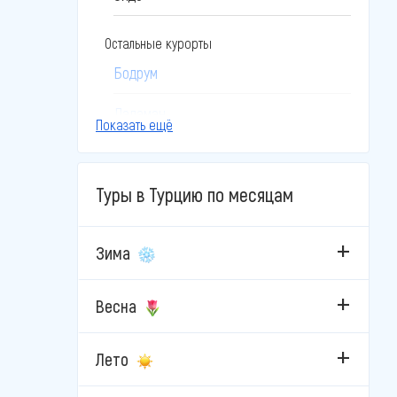
Остальные курорты
Бодрум
Даламан
Показать ещё
Дидим
Туры в Турцию по месяцам
Измир
Кайсери
Зима
Каппадокия
Весна
Кушадасы
Лето
Мармарис