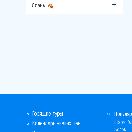
Стамбул
Осень
Фетхие
Чешме
Горящие туры
Популяр
Шарм-Эл
Календарь низких цен
Белек