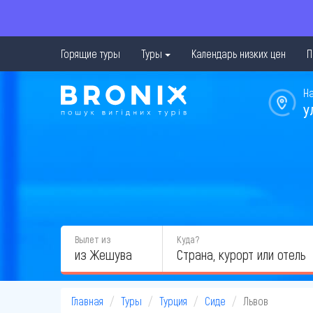
Горящие туры
Туры
Календарь низких цен
П
Н
у
Вылет из
Куда?
из Жешува
Главная
Туры
Турция
Сиде
Львов