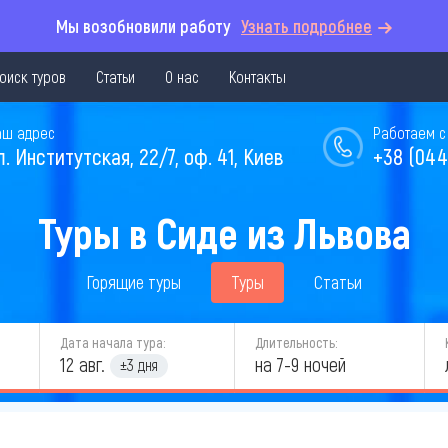
Мы возобновили работу
Узнать подробнее
оиск туров
Статьи
О нас
Контакты
аш адрес
Работаем с 
л. Институтская, 22/7, оф. 41, Киев
+38 (044
Туры в Сиде из Львова
Горящие туры
Туры
Статьи
Дата начала тура:
Длительность:
12 авг.
на 7-9 ночей
±3 дня