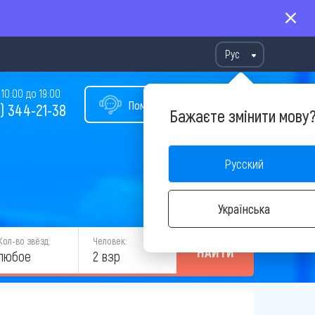
Рус
10:00 до 19:00
Помощь в подборе тура
) 344-21-38
Бажаєте змінити мову
Русский
Українська
Кол-во звёзд:
Человек:
НАЙТИ
любое
2 взр