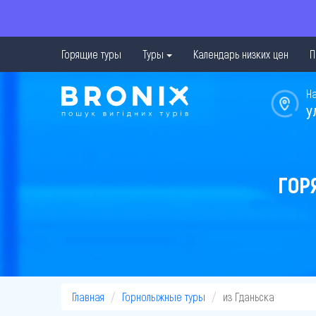
Горящие туры
Туры
Календарь низких цен
П
Н
у
ГОР
Главная
Горнолыжные туры
из Гданьска