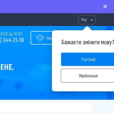
Рус
10:00 до 19:00
Помощь в подборе тура
) 344-21-38
Бажаєте змінити мову
Русский
ЕНЕ,
Українська