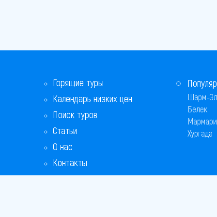
Горящие туры
Популяр
Шарм-Эл
Календарь низких цен
Белек
Поиск туров
Мармари
Статьи
Хургада
О нас
Контакты
Бонусная программа
Ответы на популярные вопросы