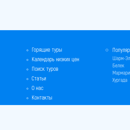
Горящие туры
Популяр
Шарм-Эл
Календарь низких цен
Белек
Поиск туров
Мармари
Статьи
Хургада
О нас
Контакты
Бонусная программа
Ответы на популярные вопросы