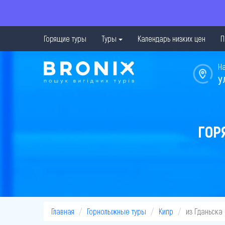
Горящие туры
Туры
Календарь низких цен
П
Н
у
ГОР
Главная
Горнолыжные туры
Кипр
из Гданьска