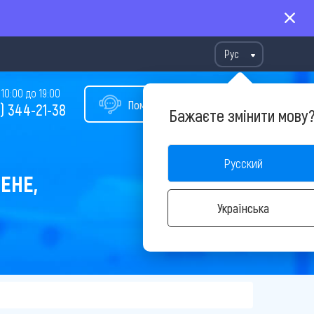
Рус
10:00 до 19:00
Помощь в подборе тура
) 344-21-38
Бажаєте змінити мову
Русский
ЕНЕ,
Українська