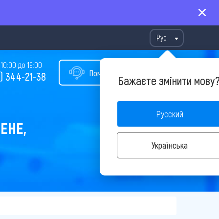
Рус
10:00 до 19:00
Помощь в подборе тура
) 344-21-38
Бажаєте змінити мову
Русский
ЕНЕ,
Українська