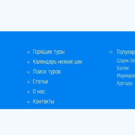
Горящие туры
Популяр
Шарм-Эл
Календарь низких цен
Белек
Поиск туров
Мармари
Статьи
Хургада
О нас
Контакты
Бонусная программа
Ответы на популярные вопросы