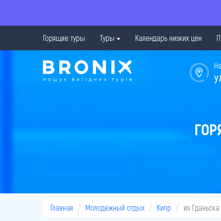
Горящие туры
Туры
Календарь низких цен
П
Н
у
ГОР
Главная
Молодежный отдых
Кипр
из Гданьска