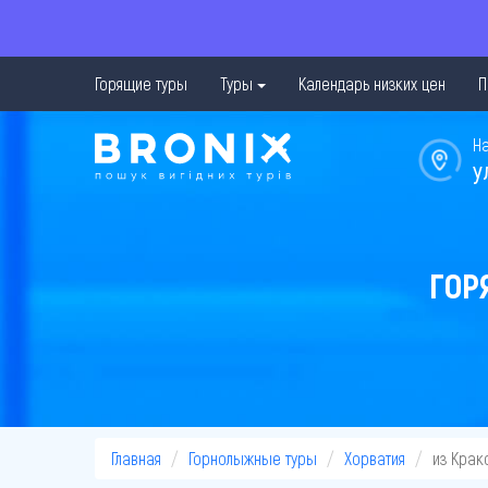
Горящие туры
Туры
Календарь низких цен
П
Н
у
ГОР
Главная
Горнолыжные туры
Хорватия
из Крак