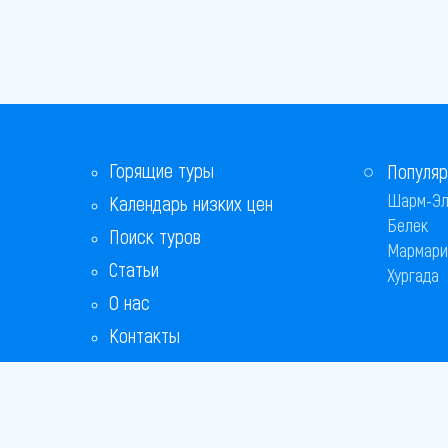
Горящие туры
Популяр
Шарм-Эл
Календарь низких цен
Белек
Поиск туров
Мармари
Статьи
Хургада
О нас
Контакты
Бонусная программа
Ответы на популярные вопросы