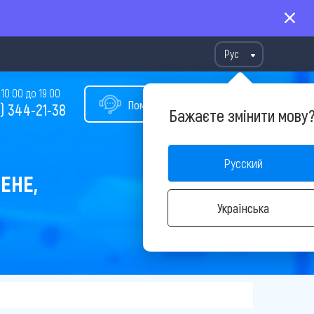
Рус
10:00 до 19:00
Помощь в подборе тура
) 344-21-38
Бажаєте змінити мову
Русский
ЕНЕ,
Українська