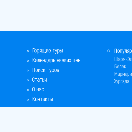
Горящие туры
Популяр
Шарм-Эл
Календарь низких цен
Белек
Поиск туров
Мармари
Статьи
Хургада
О нас
Контакты
Бонусная программа
Ответы на популярные вопросы