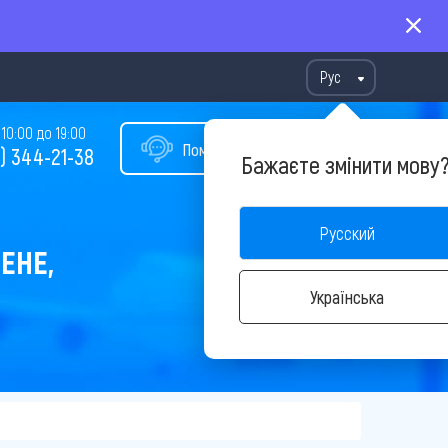
Рус
10:00 до 19:00
Помощь в подборе тура
) 344-21-38
Бажаєте змінити мову
Русский
ЕНЕ,
Українська