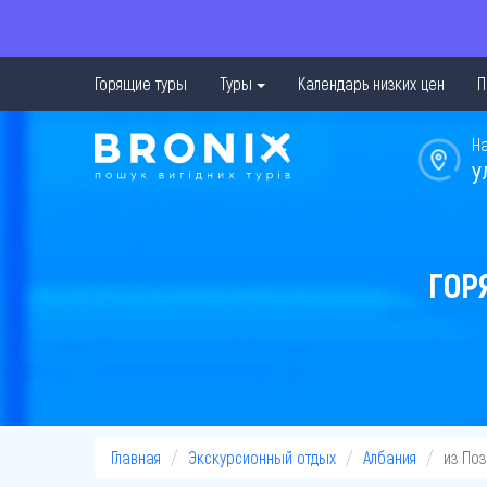
Горящие туры
Туры
Календарь низких цен
П
Н
у
ГОР
Главная
Экскурсионный отдых
Албания
из По