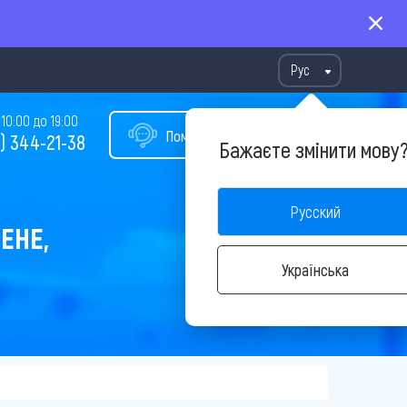
Рус
10:00 до 19:00
Помощь в подборе тура
) 344-21-38
Бажаєте змінити мову
Русский
ЕНЕ,
Українська