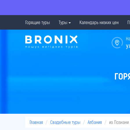
Горящие туры
Туры
Календарь низких цен
П
Н
у
ГОР
Главная
Свадебные туры
Албания
из Познани