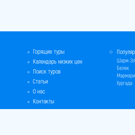
Горящие туры
Популяр
Шарм-Эл
Календарь низких цен
Белек
Поиск туров
Мармари
Статьи
Хургада
О нас
Контакты
Бонусная программа
Ответы на популярные вопросы