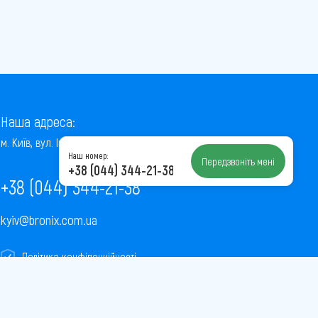
Наша адреса:
м. Київ, вул. Інститутська, 22/7, оф. 41
Наш номер:
Передзвоніть мені
+38 (044) 344-21-38
+38 (044) 344-21-38
kyiv@bronix.com.ua
Політика конфіденційності
Пользовательское соглашение
Публічна оферта
Карта сайту