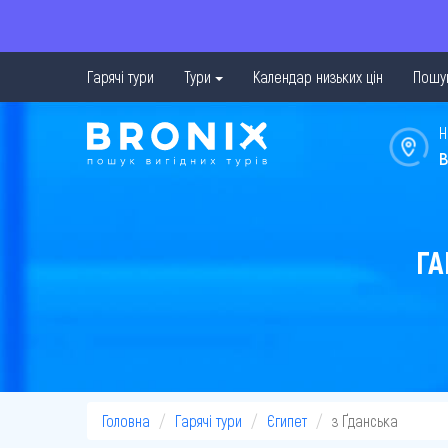
Гарячі тури
Тури
Календар низьких цін
Пошук
Н
в
ГА
Головна
Гарячі тури
Єгипет
з Ґданська