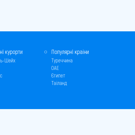
ні курорти
Популярні країни
ь-Шейх
Туреччина
ОАЕ
с
Єгипет
Таїланд