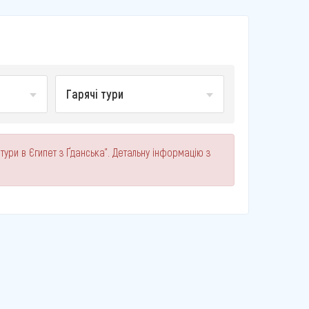
Гарячі тури
 тури в Єгипет з Ґданська". Детальну інформацію з