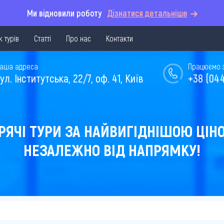
Ми відновили роботу
Дізнатися детальніше
 турів
Статті
Про нас
Контакти
аша адреса
Працюємо з 
ул. Інститутська, 22/7, оф. 41, Київ
+38 (044
РЯЧІ ТУРИ ЗА НАЙВИГІДНІШОЮ ЦІН
НЕЗАЛЕЖНО ВІД НАПРЯМКУ!