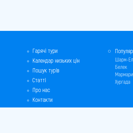
Гарячі тури
Популяр
Шарм-Ел
Календар низьких цін
Белек
Пошук турів
Мармари
Статті
Хургада
Про нас
Контакти
Бонусна програма
Відповіді на популярні питання