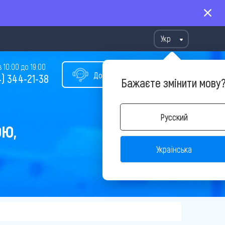
Укр
10:00 до 19:00
Допомога у виборі туру
) 344-21-38
Бажаєте змінити мову
Русский
ОЮ,
Українська