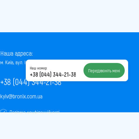
Наша адреса:
м. Київ, вул. Інститутська, 22/7, оф. 41
Наш номер:
Передзвоніть мені
+38 (044) 344-21-38
+38 (044) 344-21-38
kyiv@bronix.com.ua
Політика конфіденційності
Пользовательское соглашение
Публічна оферта
Карта сайту