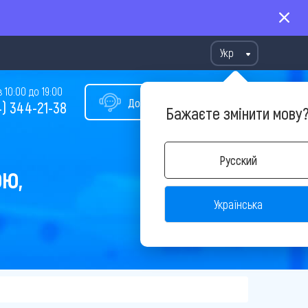
Укр
10:00 до 19:00
Допомога у виборі туру
) 344-21-38
Бажаєте змінити мову
Русский
ОЮ,
Українська