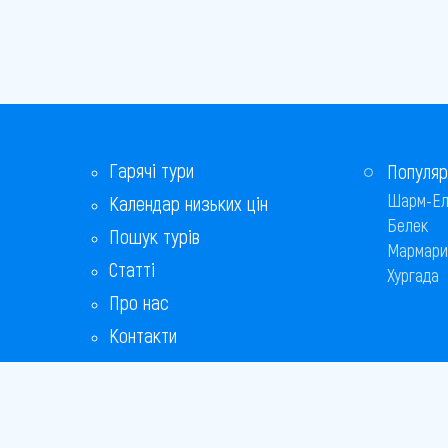
Гарячі тури
Популяр
Шарм-Ел
Календар низьких цін
Белек
Пошук турів
Мармари
Статті
Хургада
Про нас
Контакти
Бонусна програма
Відповіді на популярні питання