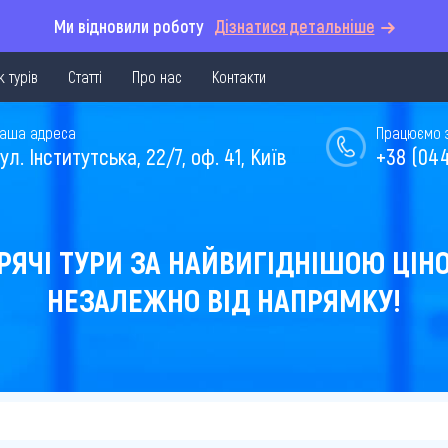
Ми відновили роботу
Дізнатися детальніше
 турів
Статті
Про нас
Контакти
аша адреса
Працюємо з 
ул. Інститутська, 22/7, оф. 41, Київ
+38 (044
РЯЧІ ТУРИ ЗА НАЙВИГІДНІШОЮ ЦІН
НЕЗАЛЕЖНО ВІД НАПРЯМКУ!