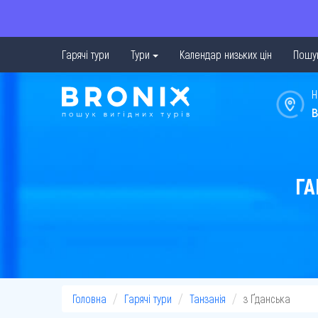
Гарячі тури
Тури
Календар низьких цін
Пошук
Н
в
ГА
Головна
Гарячі тури
Танзанія
з Ґданська