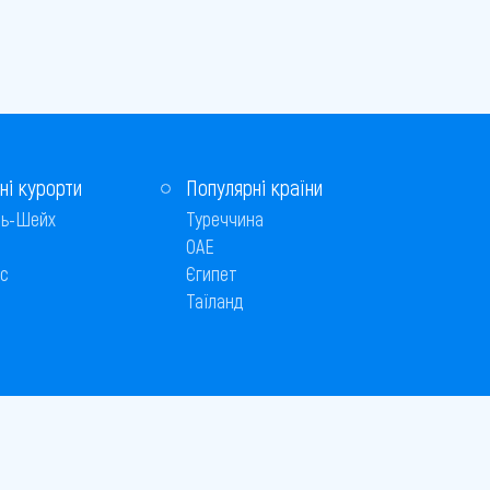
ні курорти
Популярні країни
ь-Шейх
Туреччина
ОАЕ
с
Єгипет
Таїланд