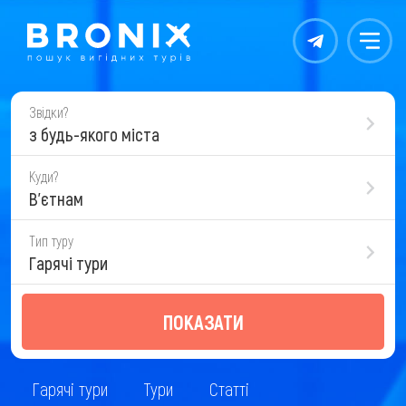
Контакты
Меню
Звідки?
з будь-якого міста
Куди?
В'єтнам
Тип туру
Гарячі тури
ПОКАЗАТИ
Гарячі тури
Тури
Статті