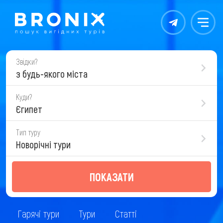
Контакты
Меню
Звідки?
з будь-якого міста
Куди?
Єгипет
Тип туру
Новорічні тури
ПОКАЗАТИ
Гарячі тури
Тури
Статті