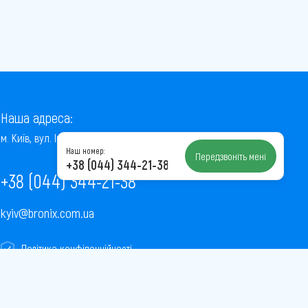
Наша адреса:
м. Київ, вул. Інститутська, 22/7, оф. 41
Наш номер:
Передзвоніть мені
+38 (044) 344-21-38
+38 (044) 344-21-38
kyiv@bronix.com.ua
Політика конфіденційності
Пользовательское соглашение
Публічна оферта
Карта сайту