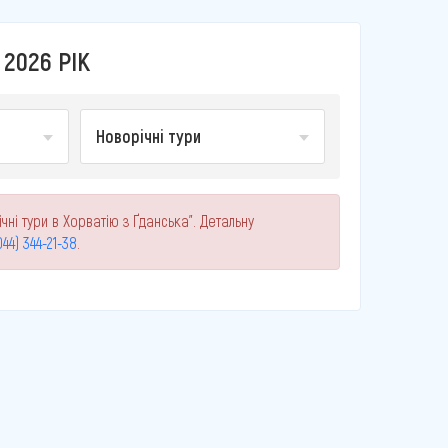
 2026 РІК
Новорічні тури
ні тури в Хорватію з Ґданська". Детальну
044) 344-21-38
.