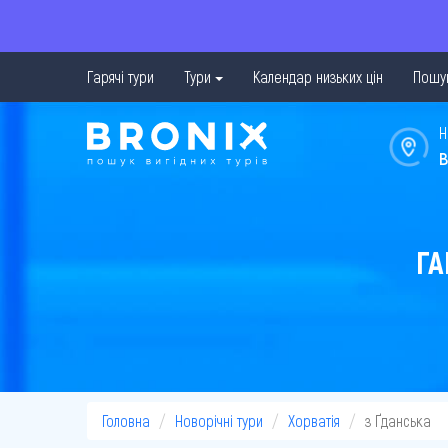
Гарячі тури
Тури
Календар низьких цін
Пошук
Н
в
ГА
Головна
Новорічні тури
Хорватія
з Ґданська