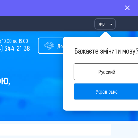
Укр
10:00 до 19:00
Допомога у виборі туру
) 344-21-38
Бажаєте змінити мову
Русский
ОЮ,
Українська