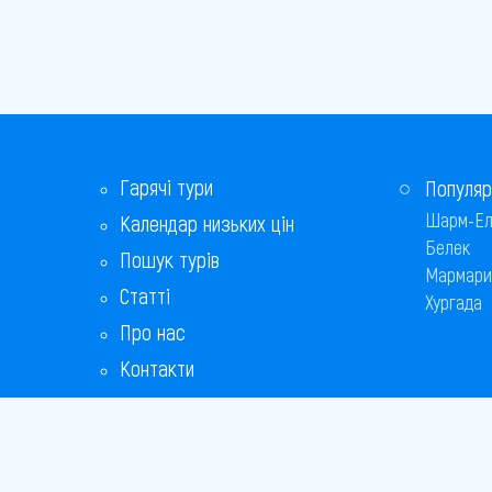
Гарячі тури
Популяр
Шарм-Ел
Календар низьких цін
Белек
Пошук турів
Мармари
Статті
Хургада
Про нас
Контакти
Бонусна програма
Відповіді на популярні питання