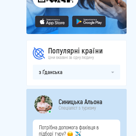
Популярні країни
Ціни вказані за одну людину
з Ґданська
Синицька Альона
Спеціаліст з туризму
Потрібна допомога фахівця в
підборі туру?