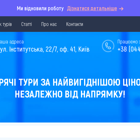
Ми відновили роботу
Дізнатися детальніше
 турів
Статті
Про нас
Контакти
аша адреса
Працюємо з 
ул. Інститутська, 22/7, оф. 41, Київ
+38 (044
РЯЧІ ТУРИ ЗА НАЙВИГІДНІШОЮ ЦІН
НЕЗАЛЕЖНО ВІД НАПРЯМКУ!