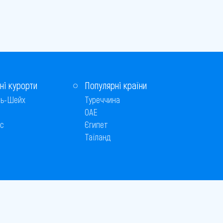
ні курорти
Популярні країни
ь-Шейх
Туреччина
ОАЕ
с
Єгипет
Таїланд