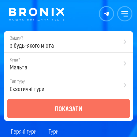
Контакты
Меню
Звідки?
з будь-якого міста
Куди?
Мальта
Тип туру
Екзотичні тури
ПОКАЗАТИ
Гарячі тури
Тури