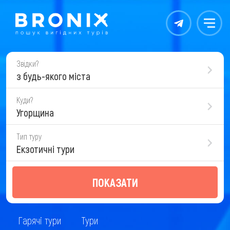
Контакты
Меню
Звідки?
з будь-якого міста
Куди?
Угорщина
Тип туру
Екзотичні тури
ПОКАЗАТИ
Гарячі тури
Тури