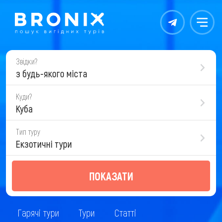
Контакты
Меню
Звідки?
з будь-якого міста
Куди?
Куба
Тип туру
Екзотичні тури
ПОКАЗАТИ
Гарячі тури
Тури
Статті