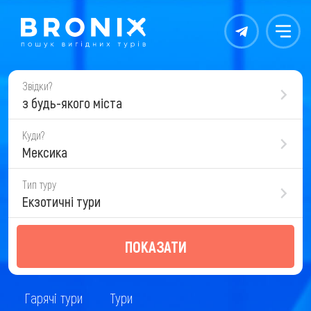
Контакты
Меню
Звідки?
з будь-якого міста
Куди?
Мексика
Тип туру
Екзотичні тури
ПОКАЗАТИ
Гарячі тури
Тури