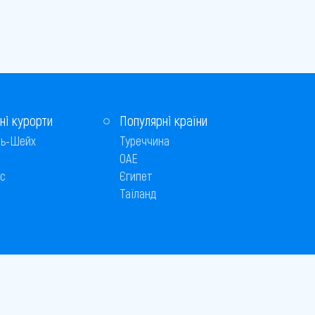
ні курорти
Популярні країни
ь-Шейх
Туреччина
ОАЕ
с
Єгипет
Таїланд