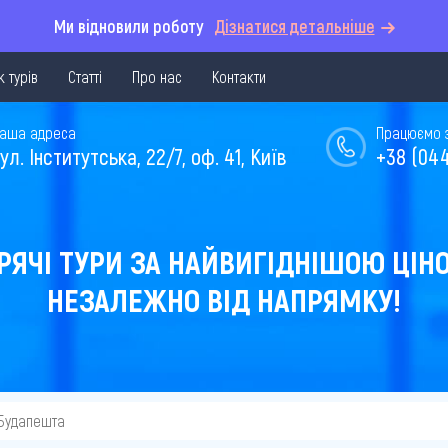
Ми відновили роботу
Дізнатися детальніше
 турів
Статті
Про нас
Контакти
аша адреса
Працюємо з 
ул. Інститутська, 22/7, оф. 41, Київ
+38 (044
РЯЧІ ТУРИ ЗА НАЙВИГІДНІШОЮ ЦІН
НЕЗАЛЕЖНО ВІД НАПРЯМКУ!
 Будапешта