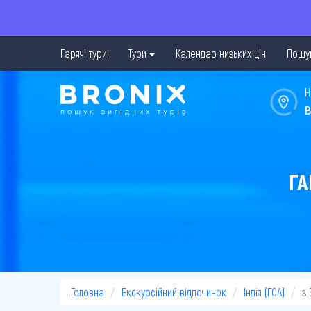
Гарячі тури
Тури
Календар низьких цін
Пошук
Н
в
ГА
Головна
Екскурсійний відпочинок
Індія (ГОА)
з