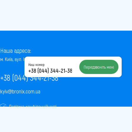
Наша адреса:
м. Київ, вул. Інститутська, 22/7, оф. 41
Наш номер:
Передзвоніть мені
+38 (044) 344-21-38
+38 (044) 344-21-38
kyiv@bronix.com.ua
Політика конфіденційності
Пользовательское соглашение
Публічна оферта
Карта сайту