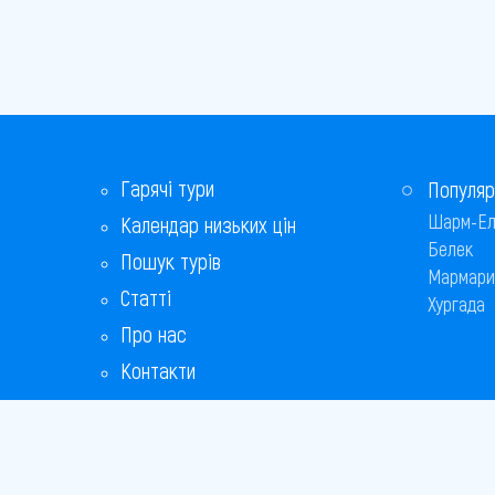
Гарячі тури
Популяр
Шарм-Ел
Календар низьких цін
Белек
Пошук турів
Мармари
Статті
Хургада
Про нас
Контакти
Бонусна програма
Відповіді на популярні питання