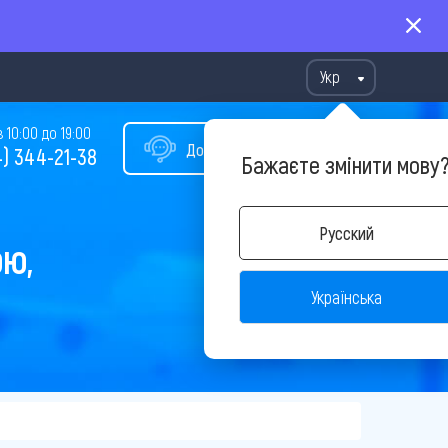
Укр
10:00 до 19:00
Допомога у виборі туру
) 344-21-38
Бажаєте змінити мову
Русский
ОЮ,
Українська