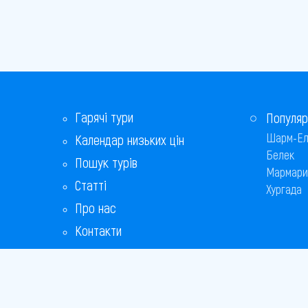
Гарячі тури
Популяр
Шарм-Ел
Календар низьких цін
Белек
Пошук турів
Мармари
Статті
Хургада
Про нас
Контакти
Бонусна програма
Відповіді на популярні питання