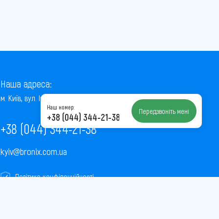
Наша адреса:
м. Київ, вул. Інститутська, 22/7, оф. 41
Наш номер:
Передзвоніть мені
+38 (044) 344-21-38
+38 (044) 344-21-38
kyiv@bronix.com.ua
Політика конфіденційності
Пользовательское соглашение
Публічна оферта
Карта сайту