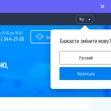
Укр
10:00 до 19:00
Допомога у виборі туру
) 344-21-38
Бажаєте змінити мову
Русский
ОЮ,
Українська