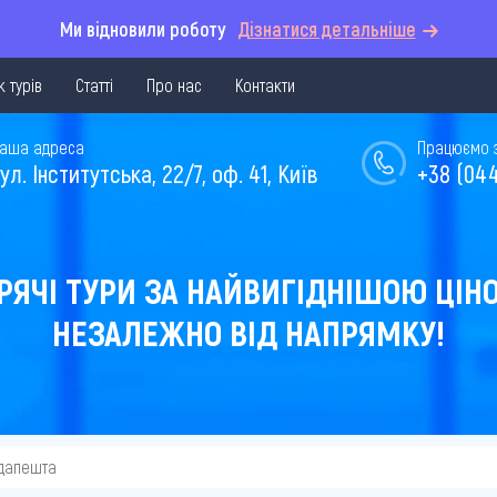
Ми відновили роботу
Дізнатися детальніше
 турів
Статті
Про нас
Контакти
аша адреса
Працюємо з 
ул. Інститутська, 22/7, оф. 41, Київ
+38 (044
РЯЧІ ТУРИ ЗА НАЙВИГІДНІШОЮ ЦІН
НЕЗАЛЕЖНО ВІД НАПРЯМКУ!
удапешта