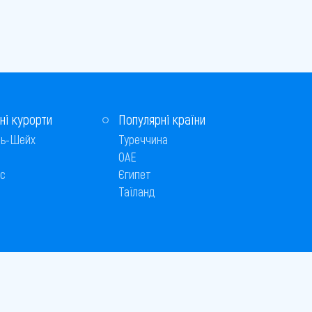
ні курорти
Популярні країни
ь-Шейх
Туреччина
ОАЕ
с
Єгипет
Таїланд