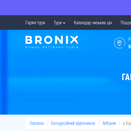
Гарячі тури
Тури
Календар низьких цін
Пошук
Н
в
ГА
Головна
Екскурсійний відпочинок
Албанія
з Б